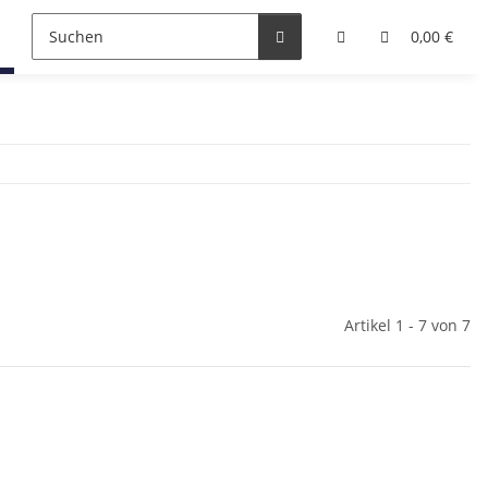
Mütze mit Glitzer
Mützen mit Licht
Plüsch Mützen
0,00 €
Artikel 1 - 7 von 7