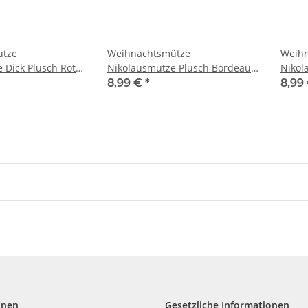
ütze
Weihnachtsmütze
Weih
 Dick Plüsch Rot
Nikolausmütze Plüsch Bordeaux
Nikol
 Santa Nikolaus
Glitzer Mütze Santa Fuchsia
Mütze
8,99 €
*
8,99
Bordo
Blau
onen
Gesetzliche Informationen