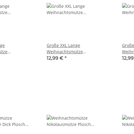
nge
Große XXL Lange
Große
ütze
Weihnachtsmütze
Weih
 Glitzer Blau
Nikolausmütze Glitzer Bordeaux
Nikol
12,99 €
*
12,9
ikolaus
Santa Mütze Nikolaus
Mütze