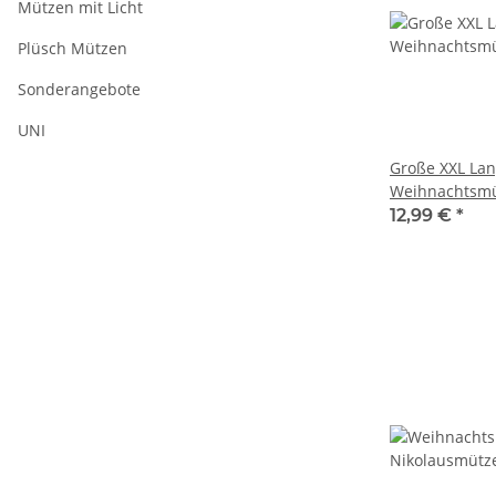
Mützen mit Licht
Plüsch Mützen
Sonderangebote
UNI
Große XXL La
Weihnachtsm
Nikolausmütze
12,99 €
*
Santa Mütze N