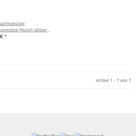
nachtsmütze
ausmütze Plüsch Glitzer
 Santa Nikolaus Samt Neu
 €
*
Artikel 1 - 7 von 7